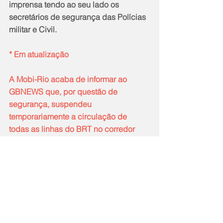
imprensa tendo ao seu lado os 
secretários de segurança das Polícias 
militar e Civil.
* Em atualização
A Mobi-Rio acaba de informar ao 
GBNEWS que, por questão de 
segurança, suspendeu 
temporariamente a circulação de 
todas as linhas do BRT no corredor 
Transoeste. Em função dessa 
interrupção, a opção para os 
passageiros que precisam ir para 
Santa Cruz ou Campo Grande é utilizar 
as linhas dos corredores 
Transolímpica e Transcarioca. Na 
sequência, eles devem utilizar as 