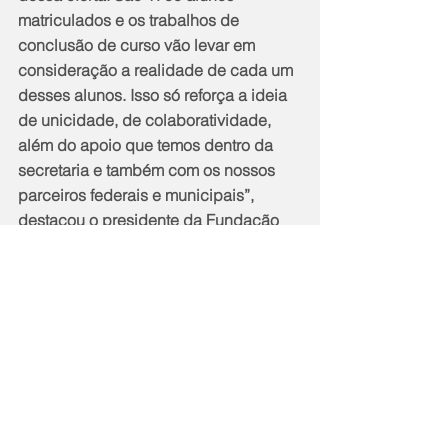
matriculados e os trabalhos de 
conclusão de curso vão levar em 
consideração a realidade de cada um 
desses alunos. Isso só reforça a ideia 
de unicidade, de colaboratividade, 
além do apoio que temos dentro da 
secretaria e também com os nossos 
parceiros federais e municipais”, 
destacou o presidente da Fundação 
Cecierj, Rogerio Pires.
A primeira turma, que será realizada 
na modalidade semipresencial, conta 
com 1700 alunos inscritos: professores 
da educação básica e profissionais 
que atuam em setores de apoio à 
inclusão e acessibilidade na 
educação superior do Rio de Janeiro. 