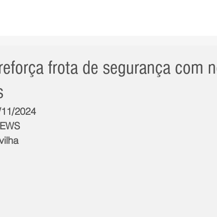
AS NOTÍCIAS
GERAL
CIDADE
POLÍTICA
INT
 reforça frota de segurança com 
s
1/11/2024
NEWS
vilha