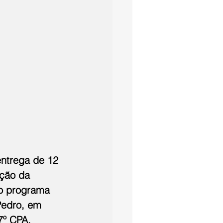
entrega de 12 
ação da 
do programa 
Pedro, em 
7º CPA, 