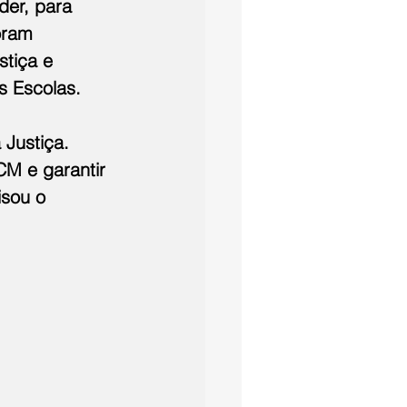
er, para 
oram 
stiça e 
s Escolas.
Justiça. 
M e garantir 
isou o 