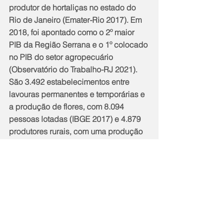
produtor de hortaliças no estado do 
Rio de Janeiro (Emater-Rio 2017). Em 
2018, foi apontado como o 2º maior 
PIB da Região Serrana e o 1º colocado 
no PIB do setor agropecuário 
(Observatório do Trabalho-RJ 2021). 
São 3.492 estabelecimentos entre 
lavouras permanentes e temporárias e 
a produção de flores, com 8.094 
pessoas lotadas (IBGE 2017) e 4.879 
produtores rurais, com uma produção 
de 160.707 toneladas/ano e 
faturamento superior a R$ 178,5 
milhões de reais (Relatório de 
Acompanhamento Sistemático da 
Produção Agrícola da Emater-Rio – 
2020). 