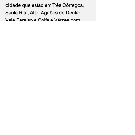
cidade que estão em Três Córregos, 
Santa Rita, Alto, Agriões de Dentro, 
Vale Paraíso e Golfe e Várzea com 
dois pontos.
Em 2021 foram reciclados e vendidos 
no município 126.177 materiais e em 
2022 houve um aumento de pouco 
mais de 15% (145.337), de acordo 
com dados fornecidos pela secretaria 
de Meio Ambiente de Teresópolis. 