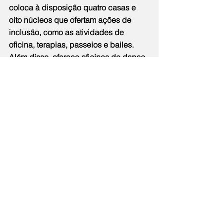
coloca à disposição quatro casas e 
oito núcleos que ofertam ações de 
inclusão, como as atividades de 
oficina, terapias, passeios e bailes. 
Além disso, oferece oficinas de dança 
cigana, alongamento, ginástica, 
zumba, hidromassagem, yoga, fuxico, 
entre outras.
Os cursos gratuitos são voltados para 
pessoas a partir dos 60 anos e as 
matrículas podem ser feitas na sede 
da Secretaria na Rua Climaco Pereira, 
269, no Centro, de segunda a sexta-
feira, das 8h às 17h.
Os candidatos deverão apresentar, no 
ato da inscrição, cópias de 