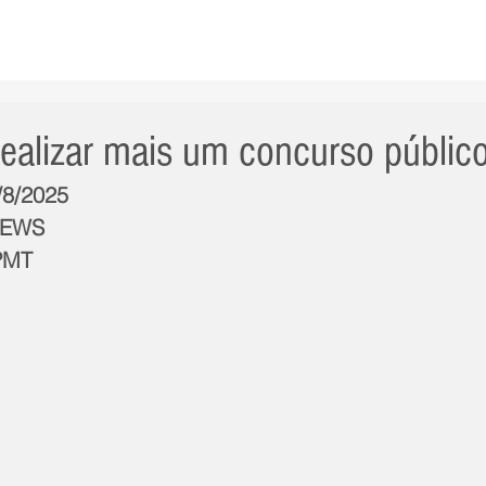
AS NOTÍCIAS
GERAL
CIDADE
POLÍTICA
INT
realizar mais um concurso públic
/8/2025
NEWS
/PMT