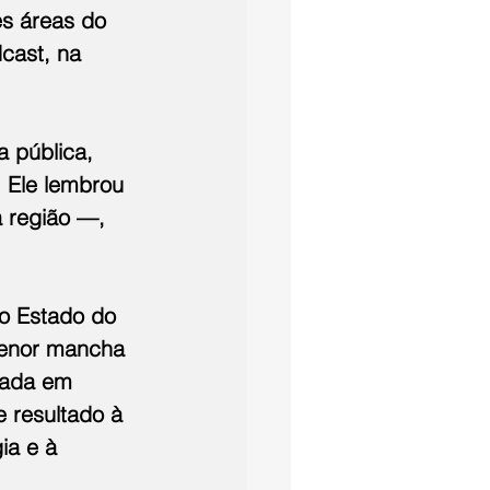
s áreas do 
cast, na 
 pública, 
 Ele lembrou 
 região —, 
o Estado do 
menor mancha 
rada em 
e resultado à 
ia e à 