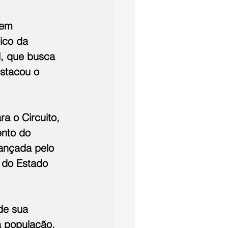
vem 
ico da 
l, que busca 
estacou o 
a o Circuito, 
nto do 
cançada pelo 
 do Estado 
de sua 
a população.