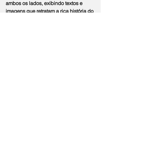
ambos os lados, exibindo textos e 
imagens que retratam a rica história do 
futebol. O disco central exibe uma 
série de ícones que capturam as 
tradições do futebol, incluindo 
símbolos de estádios, equipamentos e 
um mapa do mundo. Apresenta ainda 
inscrições em 13 idiomas e em Braille, 
reforçando o espírito inclusivo do jogo.