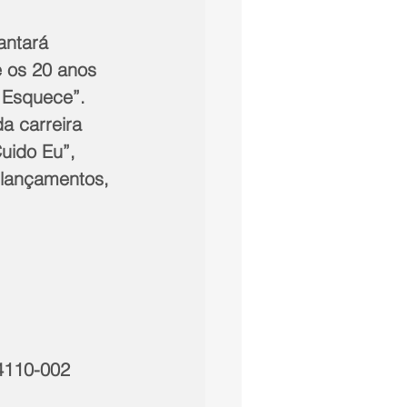
antará 
 os 20 anos 
 Esquece”. 
a carreira 
uido Eu”, 
 lançamentos, 
24110-002