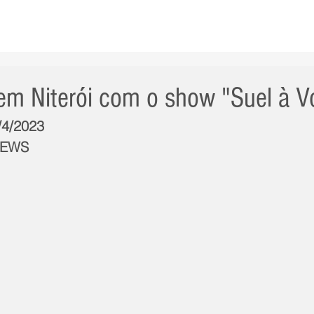
AS NOTÍCIAS
GERAL
CIDADE
POLÍTICA
INT
em Niterói com o show "Suel à V
/4/2023
NEWS