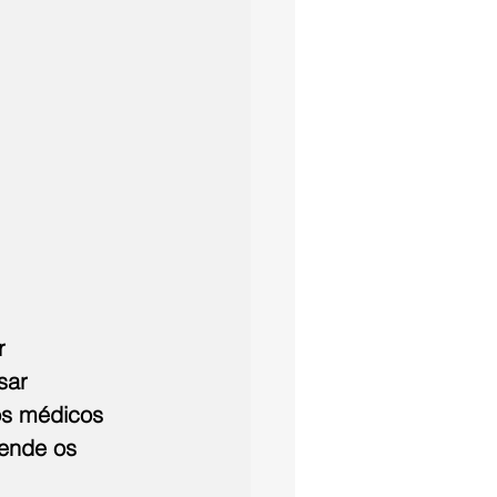
r 
sar 
os médicos 
ende os 