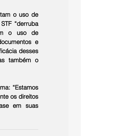
tam o uso de 
STF “derruba 
am o uso de 
documentos e 
icácia desses 
mas também o 
rma: “Estamos 
e os direitos 
ase em suas 