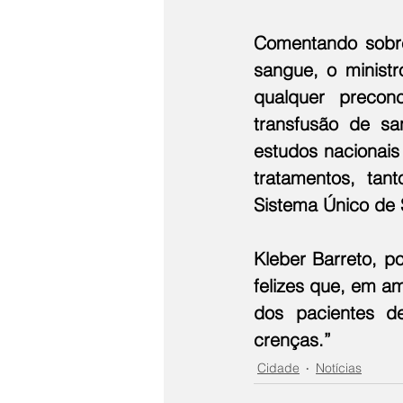
Comentando sobre
sangue, o minist
qualquer precon
transfusão de s
estudos nacionais
tratamentos, ta
Sistema Único de 
Kleber Barreto, p
felizes que, em a
dos pacientes d
crenças.”
Cidade
Notícias