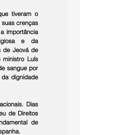
ue tiveram o 
 suas crenças 
a importância 
giosa e da 
 de Jeová de 
ministro Luís 
de sangue por 
 da dignidade 
cionais. Dias 
 de Direitos 
ndamental de 
Espanha.