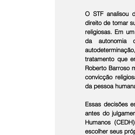
O STF analisou d
direito de tomar 
religiosas. Em um
da autonomia d
autodeterminação,
tratamento que en
Roberto Barroso m
convicção religio
da pessoa humana 
Essas decisões es
antes do julgamen
Humanos (CEDH) 
escolher seus pró