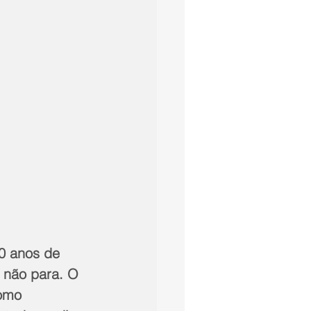
0 anos de 
o não para. O 
omo 