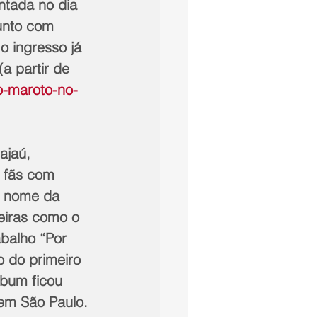
ntada no dia 
junto com 
o ingresso já 
a partir de 
o-maroto-no-
ajaú, 
s fãs com 
o nome da 
eiras como o 
balho “Por 
 do primeiro 
bum ficou 
 em São Paulo.