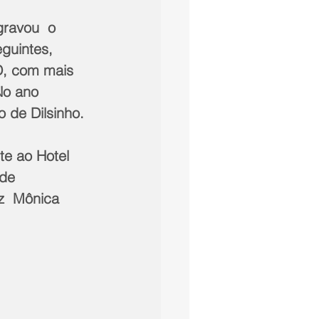
gravou  o 
guintes, 
D, com mais 
No ano 
o de Dilsinho.
e ao Hotel 
de 
z  Mônica 