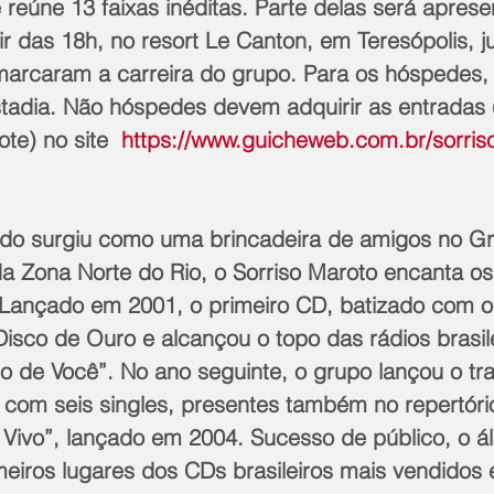
reúne 13 faixas inéditas. Parte delas será aprese
ir das 18h, no resort Le Canton, em Teresópolis, 
marcaram a carreira do grupo. Para os hóspedes, 
stadia. Não hóspedes devem adquirir as entradas (
ote) no site  
https://www.guicheweb.com.br/sorris
o surgiu como uma brincadeira de amigos no Gr
 da Zona Norte do Rio, o Sorriso Maroto encanta o
Lançado em 2001, o primeiro CD, batizado com 
isco de Ouro e alcançou o topo das rádios brasil
o de Você”. No ano seguinte, o grupo lançou o tra
 com seis singles, presentes também no repertório
Vivo”, lançado em 2004. Sucesso de público, o ál
imeiros lugares dos CDs brasileiros mais vendidos