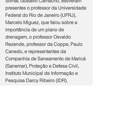
Somar, Gustavo Camacho, estiveram 
presentes o professor da Universidade 
Federal do Rio de Janeiro (UFRJ), 
Marcelo Miguez, que falou sobre a 
importância de um plano de 
drenagem, o professor Osvaldo 
Rezende, professor da Coppe, Paulo 
Canedo, e representantes da 
Companhia de Saneamento de Maricá 
(Sanemar), Proteção e Defesa Civil, 
Instituto Municipal de Informação e 
Pesquisa Darcy Ribeiro (IDR).
A próxima audiência da etapa de 
diagnóstico será na terça-feira, dia 10, 
das 18h às 21h, no auditório do Banco 
Mumbuca na Rua Pereira Neves, 30, 
Centro.