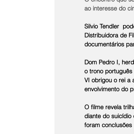
ao interesse do c
Silvio Tendler  po
Distribuidora de 
documentários para
Dom Pedro I, herde
o trono português
VI obrigou o rei 
envolvimento do pr
O filme revela tri
diante do suicídi
foram conclusões 