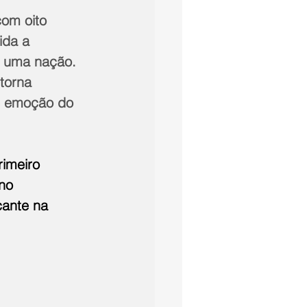
om oito 
ida a 
 uma nação. 
torna 
e emoção do 
imeiro 
no 
ante na 