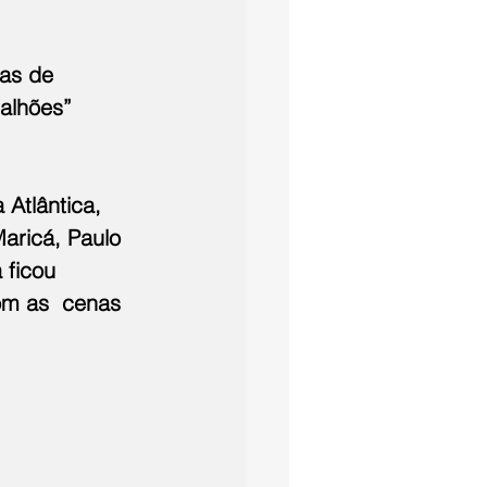
tas de 
alhões” 
Atlântica, 
aricá, Paulo 
 ficou 
om as  cenas 