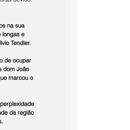
los na sua 
 longas e 
lvio Tendler.
to de ocupar 
re dom João 
que marcou o 
 perplexidade 
ade da região 
s.