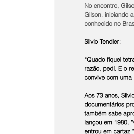
No encontro, Gils
Gilson, iniciando a
conhecido no Brasi
Silvio Tendler:
“Quado fiquei tet
razão, pedi. E o 
convive com uma n
Aos 73 anos, Silvi
documentários prod
também sabe aprov
lançou em 1980, “
entrou em cartaz “