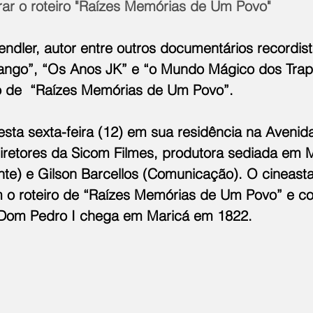
rar o roteiro "Raízes Memórias de Um Povo"
Tendler, autor entre outros documentários recordis
Jango”, “Os Anos JK” e “o Mundo Mágico dos Trap
o de  “Raízes Memórias de Um Povo”.
sta sexta-feira (12) em sua residência na Avenida 
retores da Sicom Filmes, produtora sediada em M
nte) e Gilson Barcellos (Comunicação). O cineasta
o roteiro de “Raízes Memórias de Um Povo” e c
 Dom Pedro I chega em Maricá em 1822.