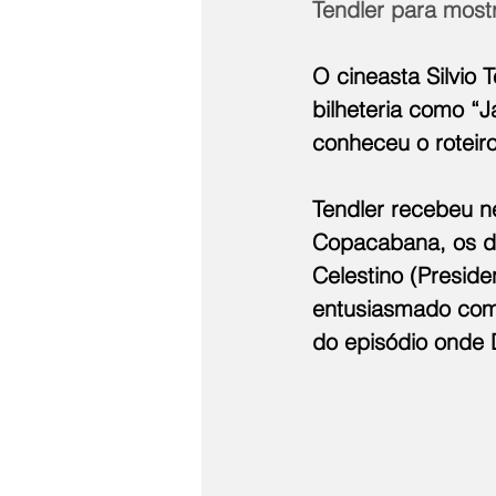
Tendler para most
O cineasta Silvio 
bilheteria como “
conheceu o roteir
Tendler recebeu ne
Copacabana, os di
Celestino (Preside
entusiasmado com 
do episódio onde