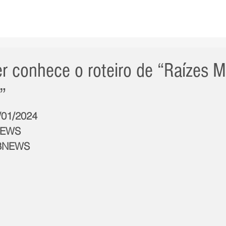
AS NOTÍCIAS
GERAL
CIDADE
POLÍTICA
INT
ler conhece o roteiro de “Raízes 
”
3/01/2024
NEWS
GBNEWS