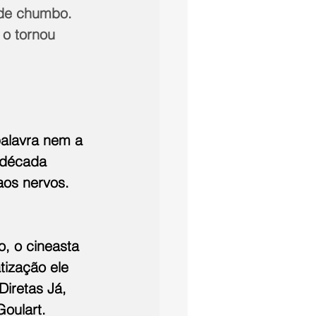
 de chumbo. 
 o tornou 
palavra nem a 
 década 
aos nervos.
, o cineasta 
tização ele 
iretas Já, 
oulart. 