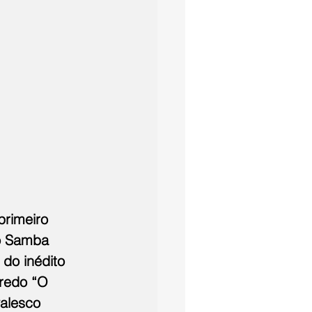
primeiro 
do Samba 
do inédito 
redo “O 
alesco 