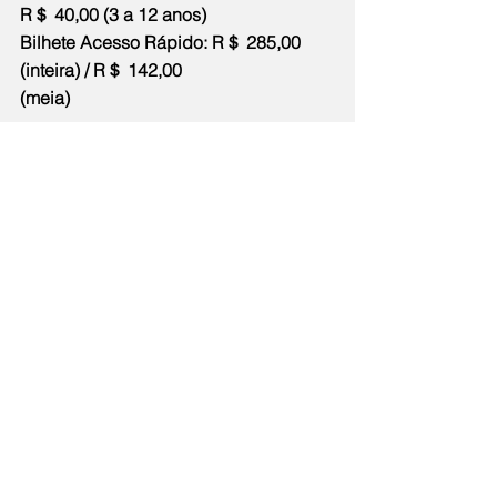
R＄ 40,00 (3 a 12 anos)
Bilhete Acesso Rápido: R＄ 285,00 
(inteira) / R＄ 142,00
(meia)
Para a visita, a orientação é adquirir o 
bilhete
antecipadamente no site. Todas as 
informações estão disponíveis no perfil 
oficial do Parque Bondinho no 
Instagram (@parquebondinho) ou no 
site oficial do Parque Bondinho.
*O bilhete Bondinho Promo Brasil é um 
bilhete promocional para adultos 
brasileiros e não é cumulativo com 
outros descontos.