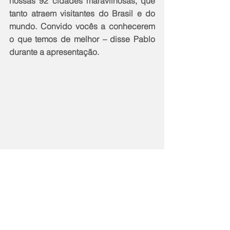
nossas 92 cidades maravilhosas, que 
tanto atraem visitantes do Brasil e do 
mundo. Convido vocês a conhecerem 
o que temos de melhor – disse Pablo 
durante a apresentação.
Após as capacitações, iniciaram-se as 
rodadas de negócios com os agentes 
e operadores. Ao final do encontro 
houve sorteios de brindes aos 
participantes. O roadshow já passou 
por Belo Horizonte (MG), Ribeirão 