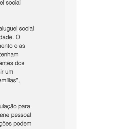
l social 
luguel social 
idade. O 
ento e as 
 tenham 
antes dos 
ir um 
mílias”, 
ulação para 
iene pessoal 
oações podem 