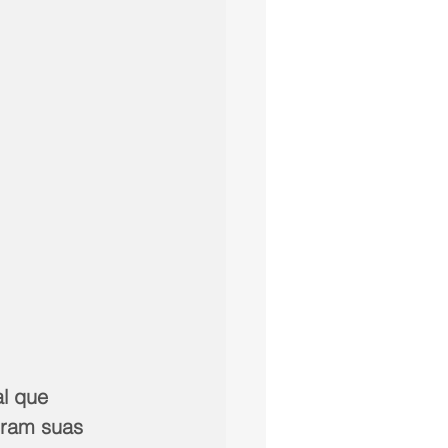
l que 
eram suas 