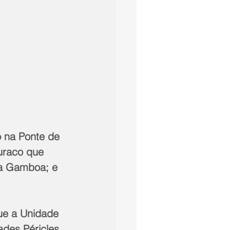
 na Ponte de 
uraco que 
da Gamboa; e 
ue a Unidade 
des Péricles 