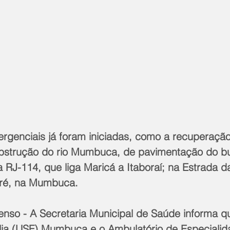
rgenciais já foram iniciadas, como a recuperação
bstrução do rio Mumbuca, de pavimentação do b
a RJ-114, que liga Maricá a Itaboraí; na Estrada 
ré, na Mumbuca.
nso - A Secretaria Municipal de Saúde informa q
ia (USF) Mumbuca e o Ambulatório de Especialida