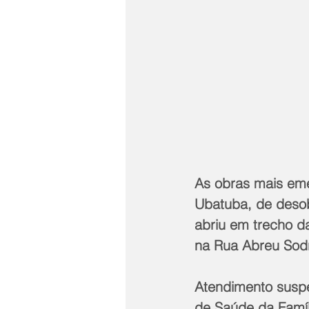
As obras mais eme
Ubatuba, de deso
abriu em trecho d
na Rua Abreu Sod
Atendimento suspe
de Saúde da Famíl