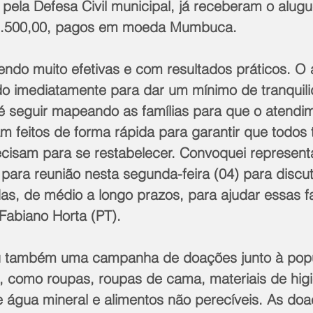
 pela Defesa Civil municipal, já receberam o alugue
 1.500,00, pagos em moeda Mumbuca.
ndo muito efetivas e com resultados práticos. O a
zado imediatamente para dar um mínimo de tranquil
é seguir mapeando as famílias para que o atendim
m feitos de forma rápida para garantir que todos
cisam para se restabelecer. Convoquei represent
para reunião nesta segunda-feira (04) para discut
s, de médio a longo prazos, para ajudar essas fa
 Fabiano Horta (PT).
iou também uma campanha de doações junto à pop
s, como roupas, roupas de cama, materiais de hig
e água mineral e alimentos não perecíveis. As d