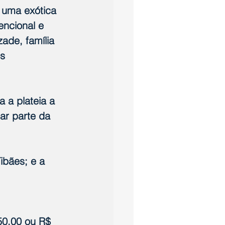
 uma exótica 
ncional e 
ade, família 
s 
 a plateia a 
ar parte da 
ibães; e a 
50,00 ou R$ 