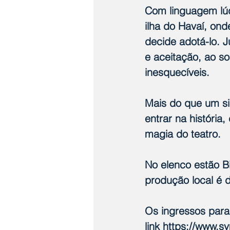
Com linguagem lúdi
ilha do Havaí, on
decide adotá-lo. 
e aceitação, ao s
inesquecíveis.
Mais do que um sim
entrar na história
magia do teatro.
No elenco estão Bi
produção local é de
Os ingressos para 
link 
https://www.sy