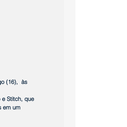
 (16),  às 
 e Stitch, que 
os em um 