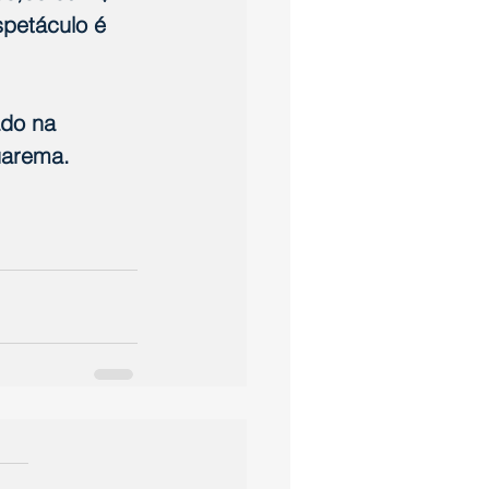
spetáculo é 
ado na 
uarema.