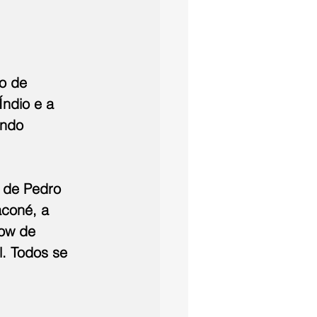
o de 
ndio e a 
endo 
 de Pedro 
aconé, a 
how de 
. Todos se 