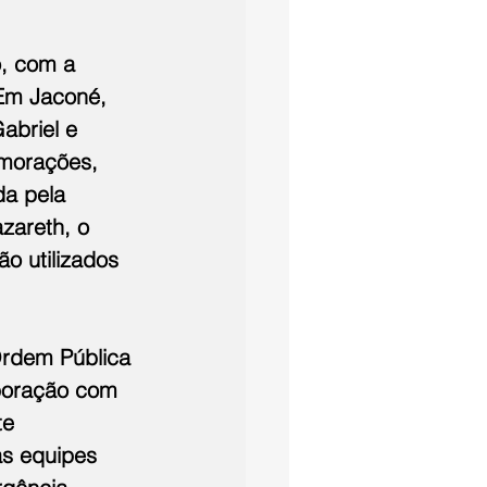
, com a 
 Em Jaconé, 
abriel e 
morações, 
da pela 
zareth, o 
ão utilizados 
Ordem Pública 
aboração com 
te 
as equipes 