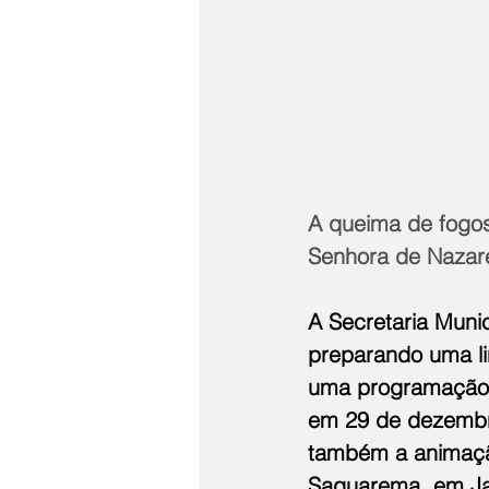
A queima de fogo
Senhora de Nazar
A Secretaria Muni
preparando uma l
uma programação di
em 29 de dezembro
também a animação
Saquarema, em Jac