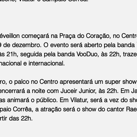
Réveillon começará na Praça do Coração, no Centr
 de dezembro. O evento será aberto pela banda Í
às 21h, seguida pela banda VooDuo, às 22h, traz
nacional e internacional.
o, o palco no Centro apresentará um super show
encerrará a noite com Juceir Junior, às 22h. Em J
s animará o público. Em Vilatur, será a vez do s
aio Corrêa, a atração será o show do cantor Rael
tir das 22h.