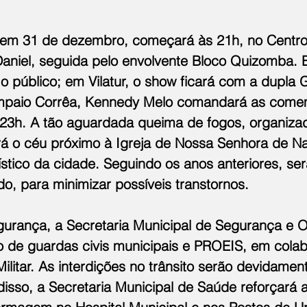
, em 31 de dezembro, começará às 21h, no Centro
Daniel, seguida pelo envolvente Bloco Quizomba.
 público; em Vilatur, o show ficará com a dupla G
mpaio Corrêa, Kennedy Melo comandará as come
s 23h. A tão aguardada queima de fogos, organiza
ará o céu próximo à Igreja de Nossa Senhora de Na
rístico da cidade. Seguindo os anos anteriores, ser
do, para minimizar possíveis transtornos.
egurança, a Secretaria Municipal de Segurança e 
ivo de guardas civis municipais e PROEIS, em col
 Militar. As interdições no trânsito serão devidamen
disso, a Secretaria Municipal de Saúde reforçará 