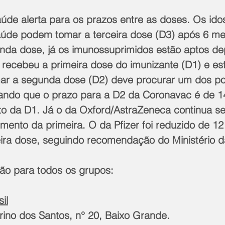
úde alerta para os prazos entre as doses. Os ido
saúde podem tomar a terceira dose (D3) após 6 m
nda dose, já os imunossuprimidos estão aptos de
recebeu a primeira dose do imunizante (D1) e est
ar a segunda dose (D2) deve procurar um dos po
ndo que o prazo para a D2 da Coronavac é de 14
o da D1. Já o da Oxford/AstraZeneca continua s
mento da primeira. O da Pfizer foi reduzido de 12
ra dose, seguindo recomendação do Ministério 
ão para todos os grupos:
il
irino dos Santos, n° 20, Baixo Grande.