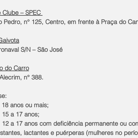
e Clube – SPEC 
o Pedro, n° 125, Centro, em frente à Praça do Ca
Gaivota
ronaval S/N – São José
to do Carro
Alecrim, n° 388.
se:
 18 anos ou mais;
 15 a 17 anos;
 12 a 17 anos com deficiência permanente ou co
stantes, lactantes e puérperas (mulheres no perío