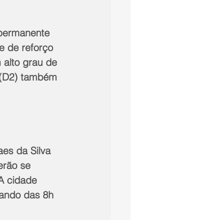
 permanente 
e de reforço 
 alto grau de 
 (D2) também 
es da Silva 
erão se 
A cidade 
nando das 8h 