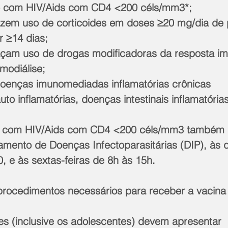
o com HIV/Aids com CD4 <200 céls/mm3*;
azem uso de corticoides em doses ≥20 mg/dia de 
r ≥14 dias;
açam uso de drogas modificadoras da resposta i
modiálise;
oenças imunomediadas inflamatórias crônicas 
to inflamatórias, doenças intestinais inflamatórias
o com HIV/Aids com CD4 <200 céls/mm3 também
mento de Doenças Infectoparasitárias (DIP), às qu
, e às sextas-feiras de 8h às 15h.
rocedimentos necessários para receber a vacina
s (inclusive os adolescentes) devem apresentar 