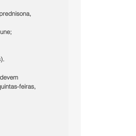
prednisona, 
mune;
).
 devem 
intas-feiras, 