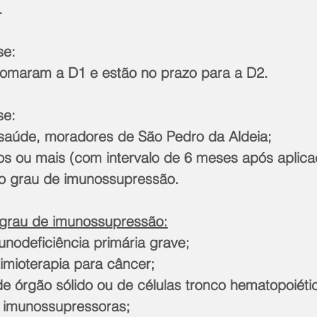
.
se:
omaram a D1 e estão no prazo para a D2.
se:
a saúde, moradores de São Pedro da Aldeia;
os ou mais (com intervalo de 6 meses após aplica
o grau de imunossupressão.
 grau de imunossupressão:
nodeficiência primária grave;
imioterapia para câncer;
de órgão sólido ou de células tronco hematopoiéti
 imunossupressoras;