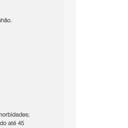
nhão.
morbidades;
do até 45 