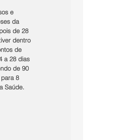
sos e 
eses da 
pois de 28 
iver dentro 
ntos de 
 a 28 dias 
endo de 90 
 para 8 
da Saúde.