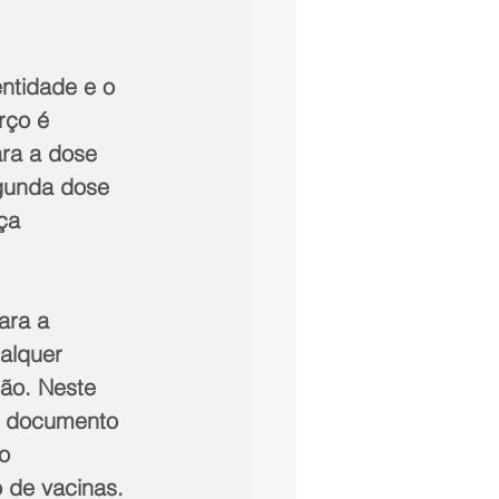
ntidade e o 
rço é 
ra a dose 
gunda dose 
ça 
ara a 
alquer 
ão. Neste 
m documento 
o 
 de vacinas. 