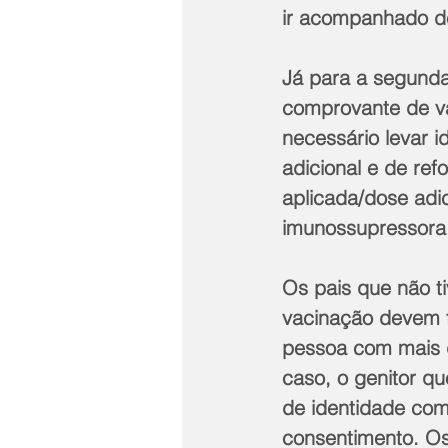
ir acompanhado d
Já para a segunda
comprovante de va
necessário levar 
adicional e de re
aplicada/dose adi
imunossupressora,
Os pais que não t
vacinação devem f
pessoa com mais d
caso, o genitor q
de identidade com
consentimento. Os