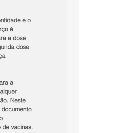
ntidade e o 
rço é 
ra a dose 
gunda dose 
ça 
ara a 
alquer 
ão. Neste 
m documento 
o 
 de vacinas. 