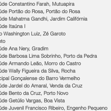
aúde Constantino Farah, Mutuapira
aúde Portão do Rosa, Portão do Rosa 
aúde Mahatma Gandhi, Jardim Califórnia
úde Itaúna I
rio Washington Luiz, Zé Garoto
oto
aúde Ana Nery, Gradim
aúde Barbosa Lima Sobrinho, Porto da Pedra
aúde Armando Leão, Morro do Castro
úde Wally Figueira da Silva, Rocha
icipal Gonçalense do Barro Vermelho
aúde Jardel do Amaral, Venda da Cruz
aúde Bento da Cruz, Porto Novo
úde Getúlio Vargas, Boa Vista
aúde Juvenil Francisco Ribeiro, Engenho Pequeno