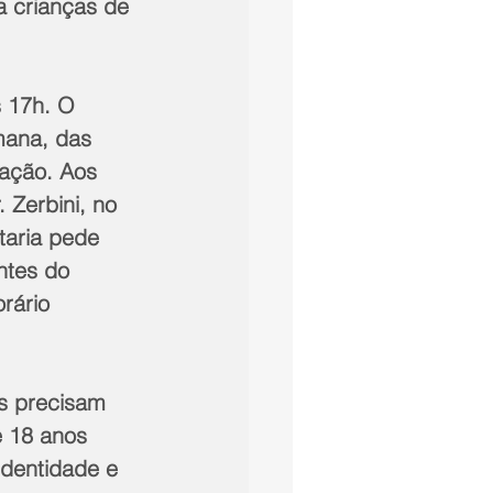
a crianças de 
 17h. O 
mana, das 
nação. Aos 
 Zerbini, no 
taria pede 
ntes do 
rário 
s precisam 
 18 anos 
dentidade e 