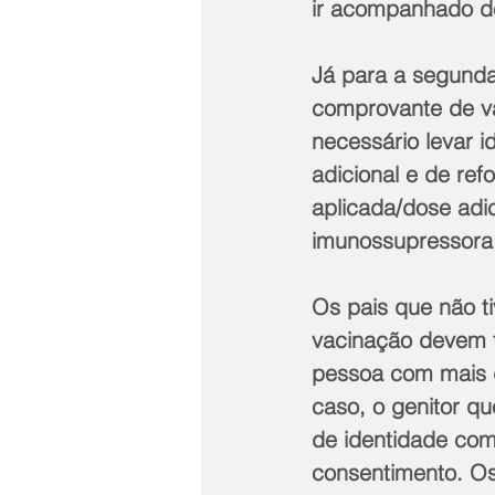
ir acompanhado d
Já para a segunda
comprovante de va
necessário levar 
adicional e de re
aplicada/dose adi
imunossupressora,
Os pais que não t
vacinação devem f
pessoa com mais d
caso, o genitor q
de identidade com
consentimento. Os