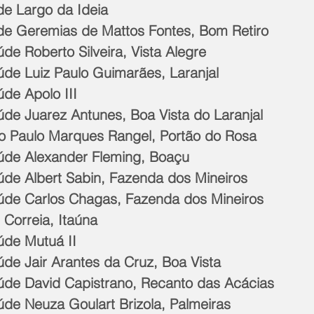
de Largo da Ideia
de Geremias de Mattos Fontes, Bom Retiro
úde Roberto Silveira, Vista Alegre
úde Luiz Paulo Guimarães, Laranjal
úde Apolo III
úde Juarez Antunes, Boa Vista do Laranjal
rio Paulo Marques Rangel, Portão do Rosa
aúde Alexander Fleming, Boaçu
aúde Albert Sabin, Fazenda dos Mineiros
aúde Carlos Chagas, Fazenda dos Mineiros
 Correia, Itaúna
úde Mutuá II
úde Jair Arantes da Cruz, Boa Vista
aúde David Capistrano, Recanto das Acácias
úde Neuza Goulart Brizola, Palmeiras