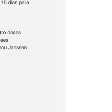
15 dias para 
tro doses
oses
mou Janssen 