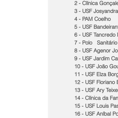
2 - Clínica Gonça
3 - USF Josyandra
4 - PAM Coelho
5 - USF Bandeiran
6 - USF Tancredo 
7 - Polo   Sanitár
8 - USF Agenor Jos
9 - USF Jardim Cat
10 - USF João Gou
11 - USF Elza Bor
12 - USF Floriano
13 - USF Ary Teixe
14 - Clínica da F
15 - USF Louis Pa
16 - USF Aníbal Po