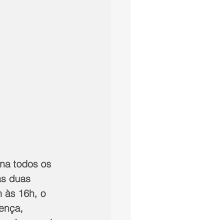
na todos os 
as duas 
 às 16h, o 
ença, 