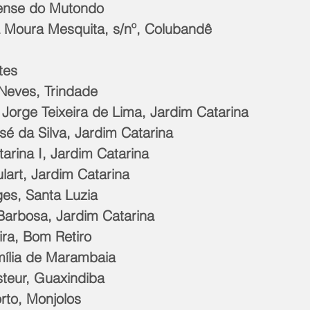
lense do Mutondo 
 Moura Mesquita, s/nº, Colubandê
tes
Neves, Trindade
io Jorge Teixeira de Lima, Jardim Catarina
é da Silva, Jardim Catarina 
arina I, Jardim Catarina
lart, Jardim Catarina
ges, Santa Luzia
 Barbosa, Jardim Catarina
ira, Bom Retiro
amília de Marambaia
steur, Guaxindiba
rto, Monjolos