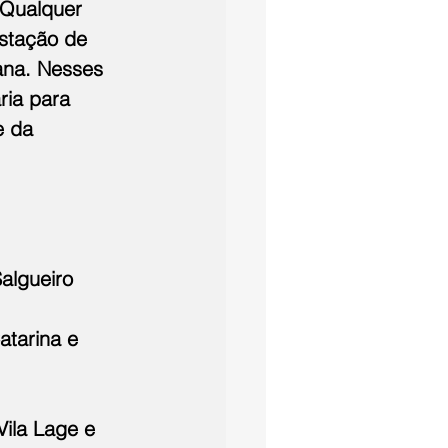
 Qualquer 
estação de 
ana. Nesses 
ria para 
e da 
algueiro 
tarina e 
Vila Lage e 