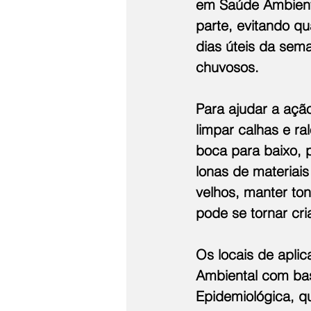
em Saúde Ambient
parte, evitando q
dias úteis da sema
chuvosos. 
Para ajudar a açã
limpar calhas e ra
boca para baixo, 
lonas de materiai
velhos, manter ton
pode se tornar cr
Os locais de apli
Ambiental com base
Epidemiológica, q