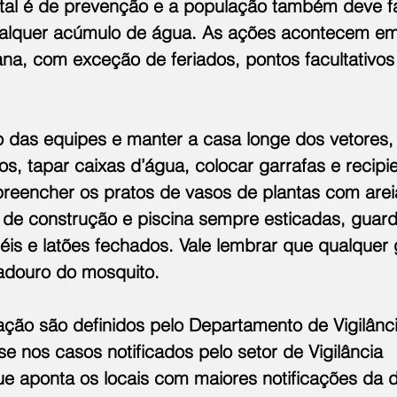
al é de prevenção e a população também deve fa
ualquer acúmulo de água. As ações acontecem em
na, com exceção de feriados, pontos facultativos 
o das equipes e manter a casa longe dos vetores,
los, tapar caixas d’água, colocar garrafas e recip
preencher os pratos de vasos de plantas com arei
s de construção e piscina sempre esticadas, guar
éis e latões fechados. Vale lembrar que qualquer 
iadouro do mosquito.
cação são definidos pelo Departamento de Vigilân
 nos casos notificados pelo setor de Vigilância 
ue aponta os locais com maiores notificações da 