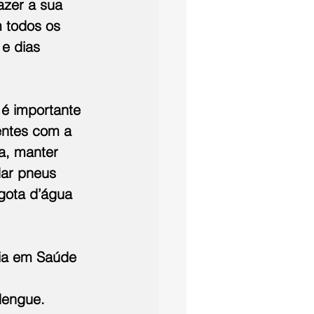
zer a sua 
 todos os 
e dias 
 é importante 
ientes com a 
a, manter 
dar pneus 
gota d’água 
cia em Saúde 
dengue. 