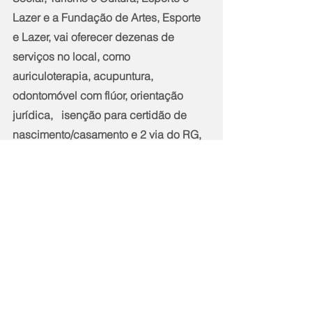
Lazer e a Fundação de Artes, Esporte 
e Lazer, vai oferecer dezenas de 
serviços no local, como 
auriculoterapia, acupuntura, 
odontomóvel com flúor, orientação 
jurídica,   isenção para certidão de 
nascimento/casamento e 2 via do RG, 
apresentação de   companhias de 
dança e circo, aulas de ginástica, 
muay thai, zumba, funcional,   balé, 
entre outras atividades.
Serviço: 
Sesc Verão São Gonçalo na Avenida 
Jornalista Roberto Marinho - antiga 