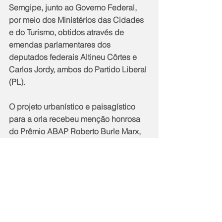
Semgipe, junto ao Governo Federal, 
por meio dos Ministérios das Cidades 
e do Turismo, obtidos através de 
emendas parlamentares dos 
deputados federais Altineu Côrtes e 
Carlos Jordy, ambos do Partido Liberal 
(PL).
O projeto urbanístico e paisagístico 
para a orla recebeu menção honrosa 
do Prêmio ABAP Roberto Burle Marx, 
na Modalidade Projeto, Categoria 
Espaço Público e Preservação 
Histórico-Cultural. As obras ainda 
visam promover acessibilidade para 
pessoas com deficiência (PcDs).