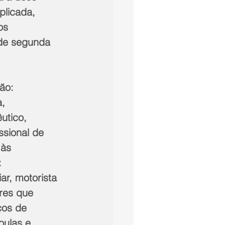
licada, 
os 
 de segunda 
ão: 
, 
utico, 
ssional de 
às 
 
ar, motorista 
res que 
ços de 
oulas e 