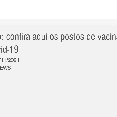
AS NOTÍCIAS
GERAL
CIDADE
POLÍTICA
INT
: confira aqui os postos de vaci
vid-19
6/11/2021
NEWS