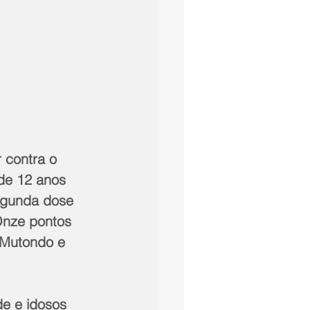
 contra o 
de 12 anos 
egunda dose 
Onze pontos 
 Mutondo e 