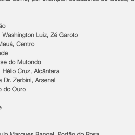
ão 
. Washington Luiz, Zé Garoto     
Mauá, Centro 
ade 
nse do Mutondo 
. Hélio Cruz, Alcântara 
a Dr. Zerbini, Arsenal 
io do Ouro  
e 
Paulo Marques Rangel, Portão do Rosa 