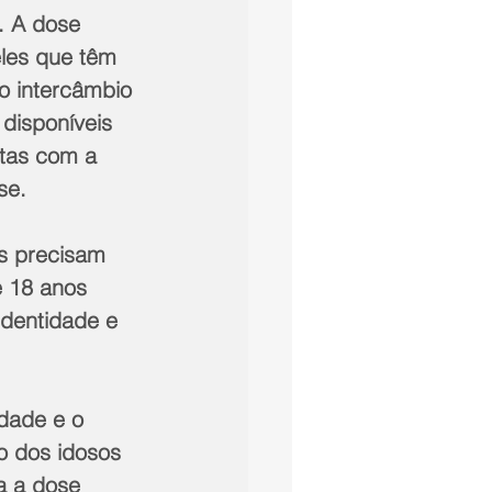
 A dose 
les que têm 
o intercâmbio 
disponíveis 
itas com a 
se.
s precisam 
 18 anos 
dentidade e 
 
dade e o 
o dos idosos 
a a dose 