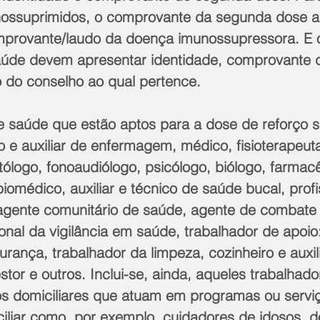
nossuprimidos, o comprovante da segunda dose ap
mprovante/laudo da doença imunossupressora. E 
saúde devem apresentar identidade, comprovante
do conselho ao qual pertence.
de saúde que estão aptos para a dose de reforço s
o e auxiliar de enfermagem, médico, fisioterapeuta
ntólogo, fonoaudiólogo, psicólogo, biólogo, farmacê
biomédico, auxiliar e técnico de saúde bucal, profi
agente comunitário de saúde, agente de combate 
onal da vigilância em saúde, trabalhador de apoio:
urança, trabalhador da limpeza, cozinheiro e auxili
tor e outros. Inclui-se, ainda, aqueles trabalhado
 domiciliares que atuam em programas ou servi
iliar como, por exemplo, cuidadores de idosos, d