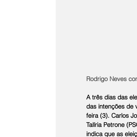
Rodrigo Neves cont
A três dias das e
das intenções de 
feira (3). Carlos
Talíria Petrone (
indica que as elei