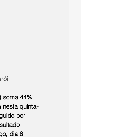
rói
T) soma 44% 
 nesta quinta-
guido por 
sultado 
o, dia 6.