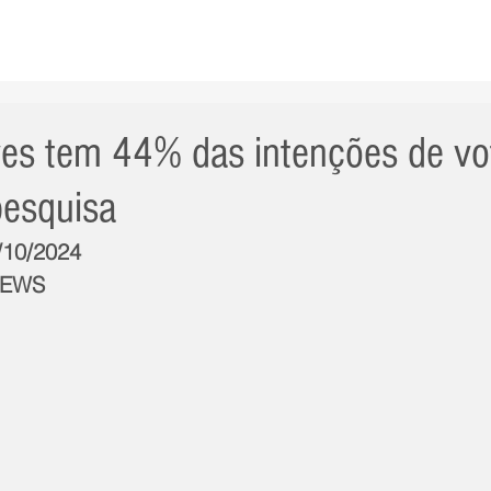
AS NOTÍCIAS
GERAL
CIDADE
POLÍTICA
INT
es tem 44% das intenções de v
 pesquisa
3/10/2024
NEWS