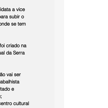
idata a vice 
ara subir o 
 onde se tem 
oi criado na 
al da Serra 
o vai ser 
abalhista 
tado e 
; 
ntro cultural 