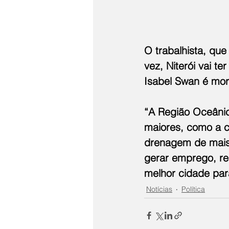
O trabalhista, que
vez, Niterói vai t
Isabel Swan é mor
“A Região Oceânica
maiores, como a c
drenagem de mais 
gerar emprego, ren
melhor cidade para
Notícias
Política