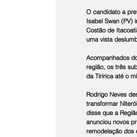
O candidato a pref
Isabel Swan (PV) i
Costão de Itacoat
uma vista deslumb
Acompanhados do e
região, os três s
da Tiririca até o m
Rodrigo Neves des
transformar Niteró
disse que a Regiã
anunciou novos pr
remodelação dos q