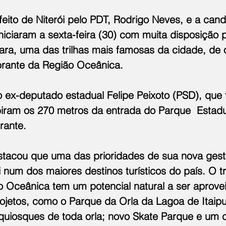
eito de Niterói pelo PDT, Rodrigo Neves, e a cand
niciaram a sexta-feira (30) com muita disposição p
iara, uma das trilhas mais famosas da cidade, de
rante da Região Oceânica.
x-deputado estadual Felipe Peixoto (PSD), que f
ubiram os 270 metros da entrada do Parque  Estadu
irante.
tacou que uma das prioridades de sua nova gestã
i num dos maiores destinos turísticos do país. O tr
o Oceânica tem um potencial natural a ser aprovei
ojetos, como o Parque da Orla da Lagoa de Itaipu
uiosques de toda orla; novo Skate Parque e um ce