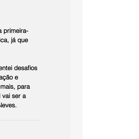
 primeira-
ca, já que 
entei desafios 
ação e 
mais, para 
vai ser a 
 Neves.