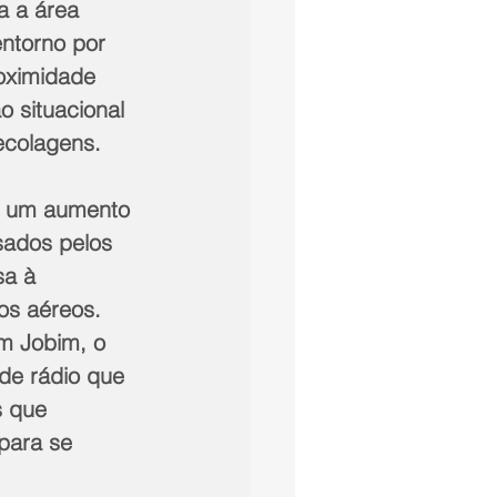
a a área 
ntorno por 
oximidade 
 situacional 
ecolagens.
ar um aumento 
sados pelos 
sa à 
os aéreos. 
m Jobim, o 
de rádio que 
s que 
para se 