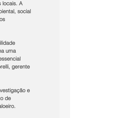
locais. A 
ental, social 
os 
lidade 
ha uma 
essencial 
lli, gerente 
nvestigação e 
o de 
loeiro.