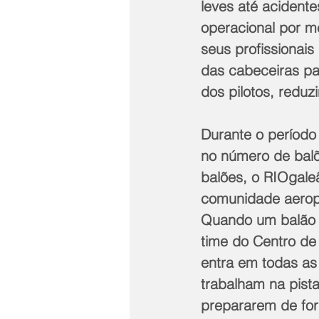
leves até acident
operacional por m
seus profissionai
das cabeceiras par
dos pilotos, redu
Durante o período
no número de balõ
balões, o RIOgale
comunidade aeropo
Quando um balão 
time do Centro de
entra em todas as 
trabalham na pist
prepararem de for