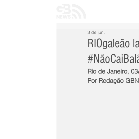
INÍCIO
TODAS 
3 de jun.
RIOgaleão l
#NãoCaiBal
Rio de Janeiro, 03
Por Redação GB