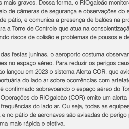
es mais graves. Dessa forma, o RIOgaleão monitor
eio de câmeras de segurança e observações do e
s de pátio, e comunica a presença de balões na pr
a a Torre de Controle que atua na conscientização
zindo riscos de colisão e problemas de pousos e d
 das festas juninas, o aeroporto costuma observ
es no espaço aéreo. Para reduzir os perigos cau
ão lançou em 2023 o sistema Alerta COR, que avi
rtuária do lado ar sobre ocorrências com artefat
é confirmado sobrevoando o espaço aéreo do To
 Operações do RIOgaleão (COR) emite um alerta 
frequências do lado ar. Ou seja, todas as equipe
a e no pátio de aeronaves são avisadas do perigo 
ma mais rápida e efetiva.