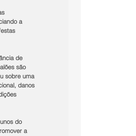
as 
ciando a 
festas 
ância de 
alões são 
ou sobre uma 
ional, danos 
dições 
lunos do 
romover a 