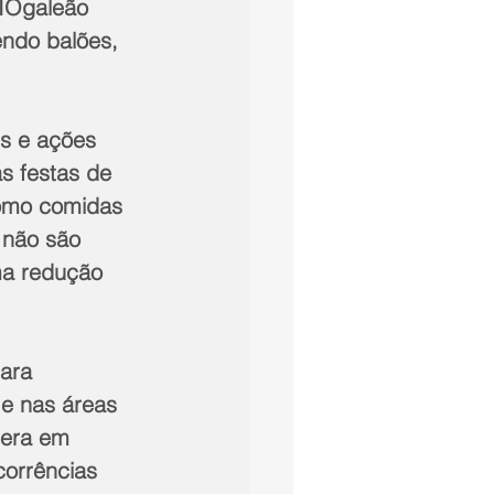
RIOgaleão 
endo balões, 
s e ações 
s festas de 
como comidas 
 não são 
ma redução 
ara 
 e nas áreas 
pera em 
corrências 