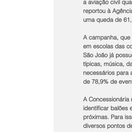
a aviação civil q
reportou à Agência
uma queda de 61,
A campanha, que c
em escolas das co
São João já possu
típicas, música, d
necessários para 
de 78,9% de event
A Concessionária 
identificar balões
próximas. Para is
diversos pontos d