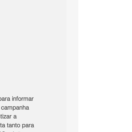
para informar 
da campanha 
izar a 
ta tanto para 