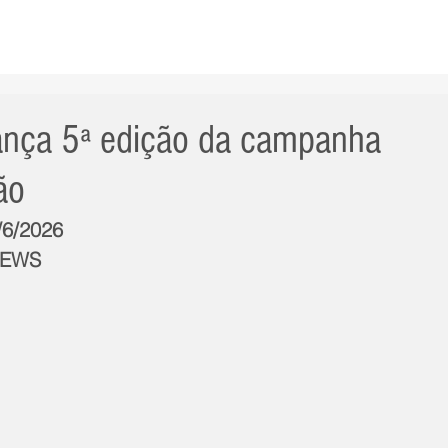
AS NOTÍCIAS
GERAL
CIDADE
POLÍTICA
INT
ança 5ª edição da campanha
ão
/6/2026
NEWS