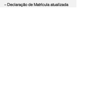
– Declaração de Matrícula atualizada 
2024/2 assinada e carimbada pelo(a) 
coordenador(a) de curso ou assinatura 
digital (original)
– Grade Curricular atualizada 2024/2, 
com os dias de aula semanal e o nome 
do estudante, assinada e carimbada 
pelo(a) coordenador(a) de curso ou 
assinatura digital (original).
Notícias