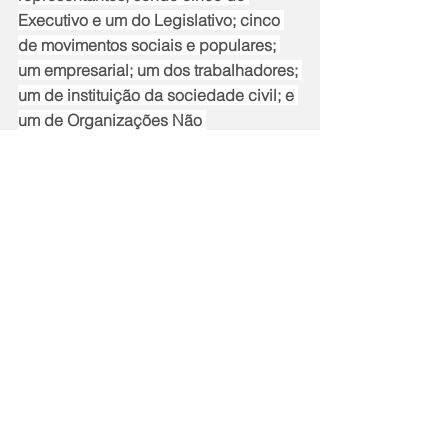
Executivo e um do Legislativo; cinco 
de movimentos sociais e populares; 
um empresarial; um dos trabalhadores; 
um de instituição da sociedade civil; e 
um de Organizações Não 
Governamentais (ONGs).
Nesta etapa da pré-conferência, as 
instituições da sociedade civil 
organizada interessadas devem fazer 
cadastramento e enviar os 
documentos comprobatórios de sua 
atuação no município para indicação 
dos delegados das suas entidades 
tais como: associações, sindicatos, 
conselhos, entre outros. Para ser 
indicado ou eleito delegado da 7ª 
Conferência da Cidade é condição 