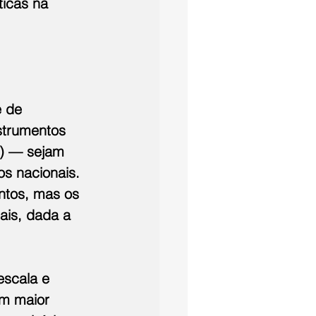
ticas na 
 de 
nstrumentos 
) — sejam 
s nacionais. 
ntos, mas os 
ais, dada a 
escala e 
om maior 