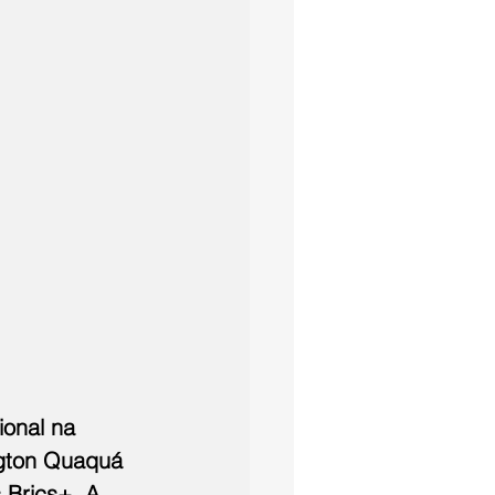
ional na 
ngton Quaquá 
 Brics+. A 