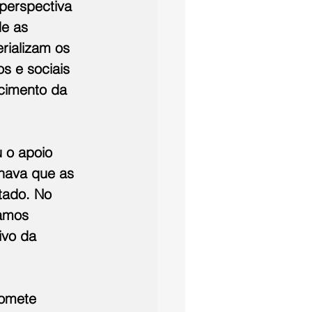
perspectiva 
e as 
rializam os 
s e sociais 
cimento da 
 o apoio 
inava que as 
tado. No 
amos 
ivo da 
romete 