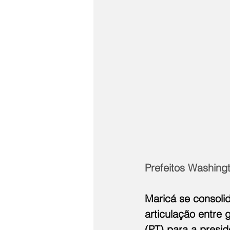
Prefeitos Washin
Maricá se consolid
articulação entre
(PT) para a presi