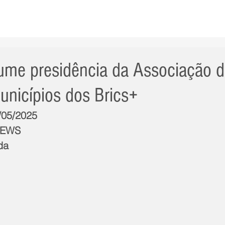
AS NOTÍCIAS
GERAL
CIDADE
POLÍTICA
INT
me presidência da Associação 
unicípios dos Brics+
7/05/2025
NEWS
da