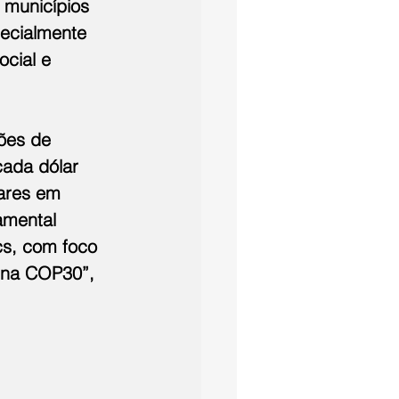
 municípios 
ecialmente 
cial e 
ões de 
cada dólar 
lares em 
amental 
cs, com foco 
 na COP30”, 