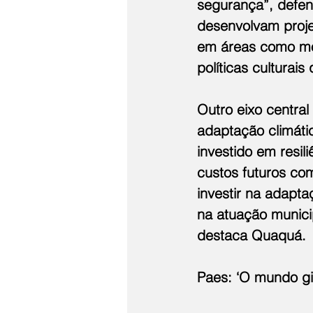
segurança”, defen
desenvolvam proje
em áreas como mob
políticas culturai
Outro eixo central
adaptação climáti
investido em resil
custos futuros co
investir na adapta
na atuação munici
destaca Quaquá.
Paes: ‘O mundo gi