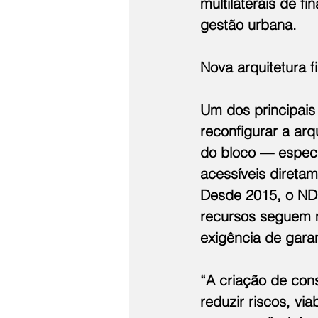
multilaterais de f
gestão urbana.
Nova arquitetura f
Um dos principais
reconfigurar a arq
do bloco — espec
acessíveis direta
Desde 2015, o NDB
recursos seguem ma
exigência de gara
“A criação de con
reduzir riscos, vi