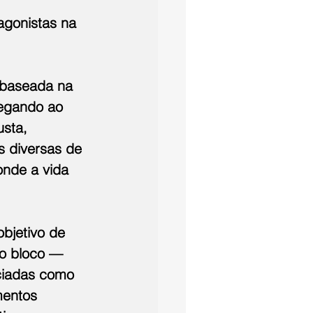
agonistas na 
 baseada na 
hegando ao 
sta, 
s diversas de 
onde a vida 
bjetivo de 
do bloco — 
ociadas como 
mentos 