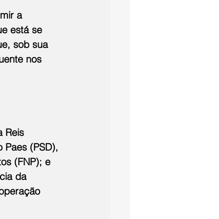
mir a 
e está se 
ue, sob sua 
luente nos 
 Reis 
o Paes (PSD), 
tos (FNP); e 
cia da 
ooperação 