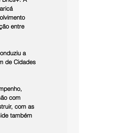
aricá 
olvimento 
ção entre 
onduziu a 
m de Cidades 
empenho, 
são com 
ruir, com as 
side também 