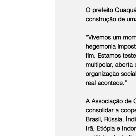
O prefeito Quaquá
construção de um
“Vivemos um mome
hegemonia imposta
fim. Estamos test
multipolar, aberta
organização socia
real acontece.”
A Associação de C
consolidar a coop
Brasil, Rússia, Ín
Irã, Etiópia e Ind