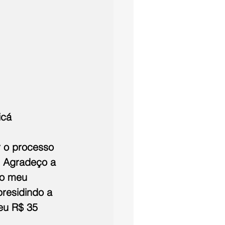
icá
r o processo 
. Agradeço a 
no meu 
residindo a 
eu R$ 35 