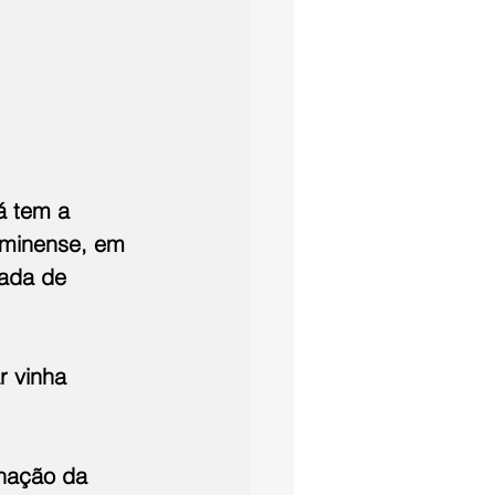
á tem a 
uminense, em 
ada de 
 vinha 
nação da 