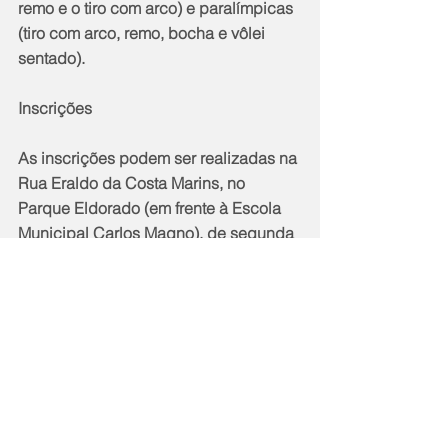
remo e o tiro com arco) e paralímpicas 
(tiro com arco, remo, bocha e vôlei 
sentado).
Inscrições
As inscrições podem ser realizadas na 
Rua Eraldo da Costa Marins, no 
Parque Eldorado (em frente à Escola 
Municipal Carlos Magno), de segunda 
a sexta-feira, das 8h às 17h. Os 
interessados maiores de 18 anos 
devem levar cópia dos documentos de 
identidade, CPF e comprovante de 
residência. Já os menores de idade 
somente poderão realizar a inscrição 
acompanhados do responsável legal, 
que deverá levar a cópia do 