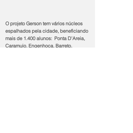
O projeto Gerson tem vários núcleos 
espalhados pela cidade, beneficiando 
mais de 1.400 alunos:  Ponta D’Areia, 
Caramujo, Engenhoca, Barreto, 
Jurujuba, Largo da Batalha, Maruí 
Grande, Santa Bárbara e Piratininga. 
Para participar, a criança ou 
adolescente precisa estar matriculado 
na rede pública de ensino e ter entre 5 
e 16 anos. O projeto se adequa ao 
horário escolar do aluno: caso ele 
estude de manhã, pode participar de 
tarde ou então o contrário.
O programa oferece também uma 