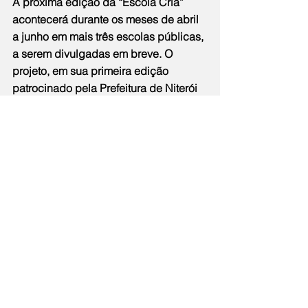
A próxima edição da “Escola Cria” 
acontecerá durante os meses de abril 
a junho em mais três escolas públicas, 
a serem divulgadas em breve. O 
projeto, em sua primeira edição 
patrocinado pela Prefeitura de Niterói 
através do edital Fomentão promovido 
pela Secretaria das Culturas, também 
busca expandir sua atuação para 
outras cidades do interior do estado 
do Rio de Janeiro.