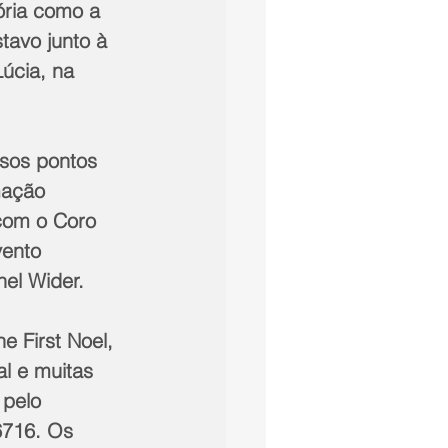
ória como a 
avo junto à 
úcia, na 
sos pontos 
mação 
com o Coro 
vento 
el Wider. 
 First Noel, 
l e muitas 
 pelo 
6716. Os 