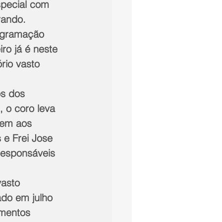
pecial com 
rando. 
ogramação 
ro já é neste 
rio vasto 
s dos 
, o coro leva 
em aos 
 e Frei Jose 
responsáveis 
asto 
ado em julho 
mentos 