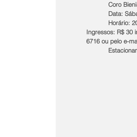
            Coro
            D
            Horário:
Ingressos: R$ 30 
6716 ou pelo e-mai
            Es