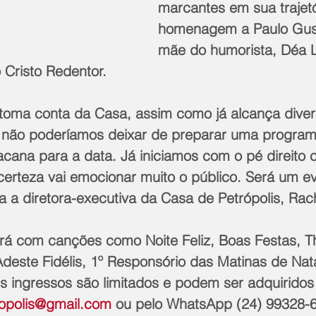
marcantes em sua trajet
homenagem a Paulo Gust
mãe do humorista, Déa L
 Cristo Redentor. 
 toma conta da Casa, assim como já alcança diver
s não poderíamos deixar de preparar uma progra
acana para a data. Já iniciamos com o pé direito 
certeza vai emocionar muito o público. Será um e
 a diretora-executiva da Casa de Petrópolis, Rach
rá com canções como Noite Feliz, Boas Festas, The
Adeste Fidélis, 1º Responsório das Matinas de Nata
s ingressos são limitados e podem ser adquiridos
ropolis@gmail.com
 ou pelo WhatsApp (24) 99328-