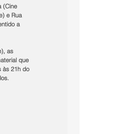
 (Cine 
e) e Rua 
ntido a 
), as 
aterial que 
s às 21h do 
los.