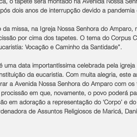
cá, o tapete será montado na Avenida Nossa Sen
pós dois anos de interrupção devido a pandemia 
 da missa, na Igreja Nossa Senhora do Amparo, n
issão por cima dos tapetes. O tema do Corpus Ch
Eucaristia: Vocação e Caminho da Santidade”.
é uma data importantíssima celebrada pela igreja 
tituição da eucaristia. Com muita alegria, este a
orar a Avenida Nossa Senhora do Amparo com os 
a procissão em que, novamente, o povo poderá par
o em adoração a representação do ‘Corpo’ e do 
oordenadora de Assuntos Religiosos de Maricá, Dan