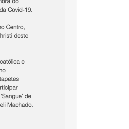
hora do 
da Covid-19.
o Centro, 
risti deste 
católica e 
no 
tapetes 
ticipar 
‘Sangue’ de 
ieli Machado.