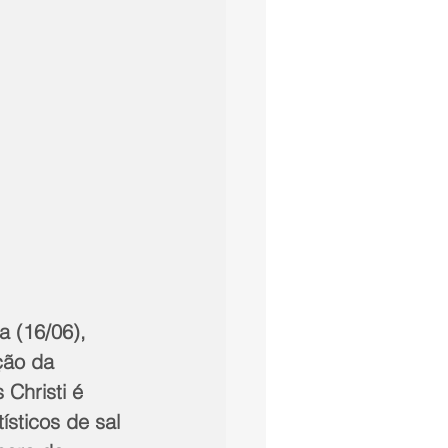
a (16/06), 
ção da 
Christi é 
sticos de sal 