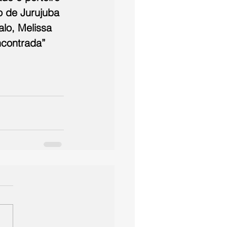
co de Jurujuba 
lo, Melissa 
ncontrada” 