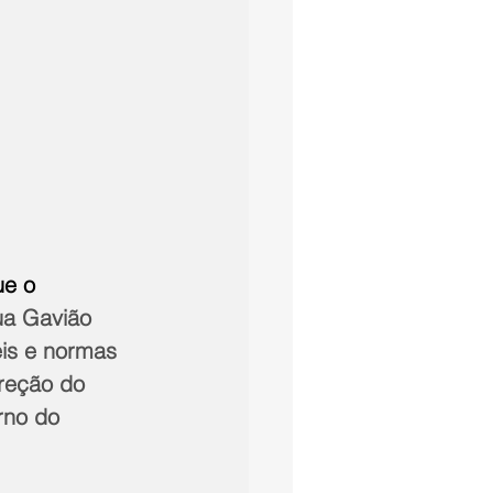
ue o 
ua Gavião 
eis e normas 
reção do 
rno do 