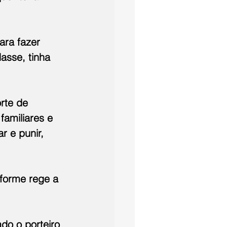
ara fazer 
asse, tinha 
rte de 
familiares e 
 e punir, 
nforme rege a 
do o porteiro 