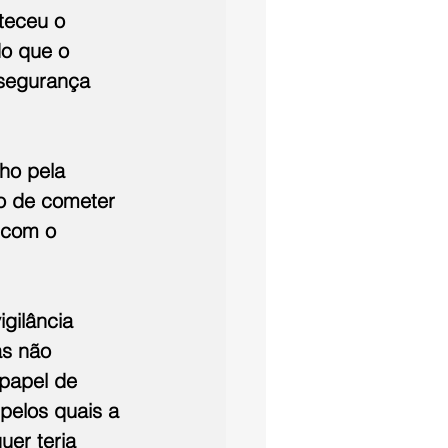
teceu o 
o que o 
segurança 
ho pela 
o de cometer 
 com o 
gilância 
as não 
papel de 
pelos quais a 
uer teria 