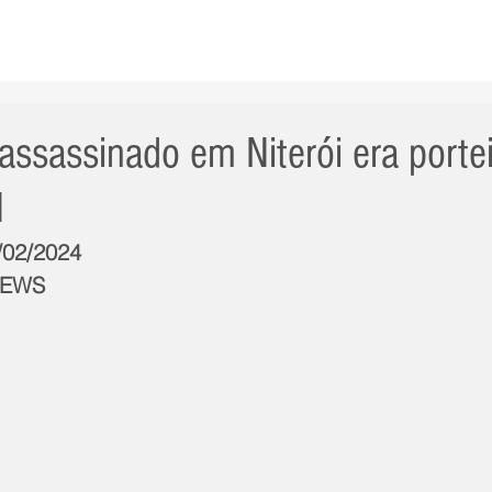
AS NOTÍCIAS
GERAL
CIDADE
POLÍTICA
INT
 assassinado em Niterói era porte
1
3/02/2024
NEWS