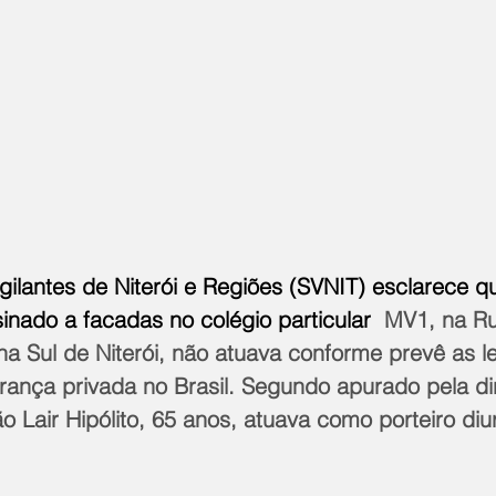
gilantes de Niterói e Regiões (SVNIT) esclarece q
sinado a facadas no colégio particular 
 MV1, na R
ona Sul de Niterói, não atuava conforme prevê as l
ança privada no Brasil. Segundo apurado pela di
ão Lair Hipólito, 65 anos, atuava como porteiro diu