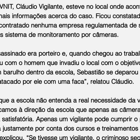
NIT, Cláudio Vigilante, esteve no local onde acon
mais informações acerca do caso. Ficou constatad
a contratado nenhuma empresa regulamentada de 
as sistema de monitoramento por câmeras.
sassinado era porteiro e, quando chegou ao trabal
 com o homem que invadiu o local com o objetiv
um barulho dentro da escola, Sebastião se deparou
atacado por ele com uma faca”, relatou Cláudio.
que a escola não entenda a real necessidade da vi
licamos à direção da escola que apenas as câmer
satisfatória. Apenas um vigilante pode cumprir o 
 justamente por conta dos cursos e treinamentos 
explicou. “Se tivesse um vigilante, o criminoso seq