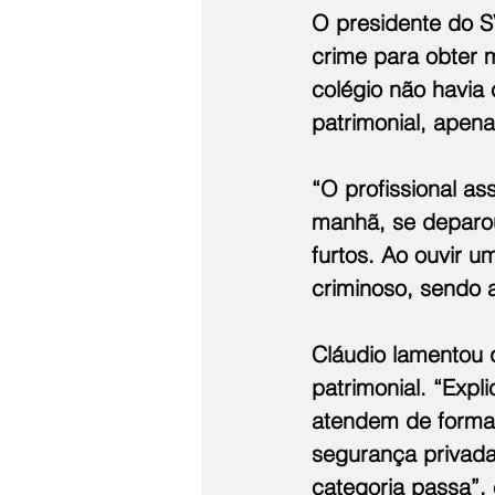
O presidente do SV
crime para obter 
colégio não havi
patrimonial, apen
“O profissional as
manhã, se deparou
furtos. Ao ouvir 
criminoso, sendo 
Cláudio lamentou 
patrimonial. “Exp
atendem de forma 
segurança privada
categoria passa”, 