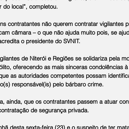
r do local”, completou.
uns contratantes não querem contratar vigilantes p
cam câmara – o que não ajuda muito pois, se ajud
acredita o presidente do SVNIT.
gilantes de Niterói e Regiões se solidariza pela mo
ólito, oferecendo as mais sinceras condolências à 
que as autoridades competentes possam identificar
 o(s) responsável(is) pelo bárbaro crime.
ra, ainda, que os contratantes passem a atuar co
 contratação de segurança privada.
hã desta sexta-feira (23) e o suspeito de ter mata