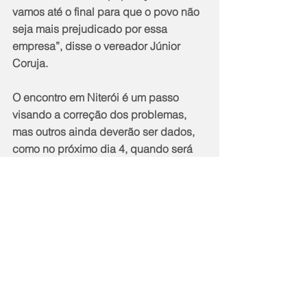
vamos até o final para que o povo não 
seja mais prejudicado por essa 
empresa”, disse o vereador Júnior 
Coruja.
O encontro em Niterói é um passo 
visando a correção dos problemas, 
mas outros ainda deverão ser dados, 
como no próximo dia 4, quando será 
realizada uma audiência pública na 
Câmara para debater a má qualidade 
na distribuição de energia em 
Petrópolis.
Notícias
Política