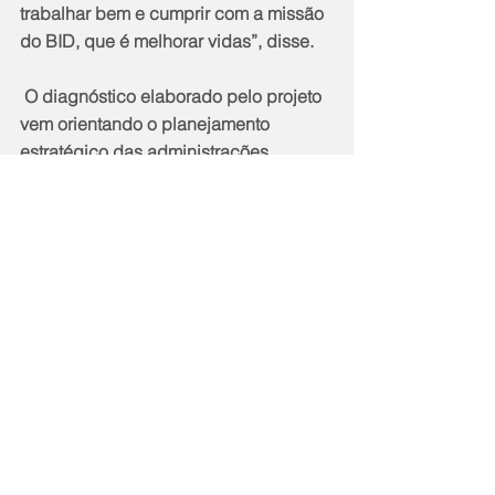
trabalhar bem e cumprir com a missão 
do BID, que é melhorar vidas”, disse.
 O diagnóstico elaborado pelo projeto 
vem orientando o planejamento 
estratégico das administrações 
públicas, além de identificar 
oportunidades de boas práticas, 
subsidiar a prioridade para iniciativas 
de modernização e possibilidades de 
alocação de recursos. De acordo com 
o especialista líder em gestão fiscal do 
BID, Axel Radics, com ele também é 
possível construir uma linha de base 
para o monitoramento da evolução da 
maturidade fiscal.
 “A aplicação do MD-GEFIS em Niterói 