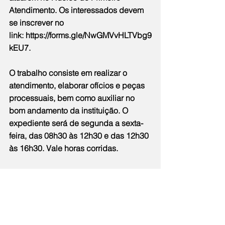
Atendimento. Os interessados devem 
se inscrever no 
link: 
https://forms.gle/NwGMVvHLTVbg9
kEU7
.
O trabalho consiste em realizar o 
atendimento, elaborar ofícios e peças 
processuais, bem como auxiliar no 
bom andamento da instituição. O 
expediente será de segunda a sexta-
feira, das 08h30 às 12h30 e das 12h30 
às 16h30. Vale horas corridas.
As oportunidades seguem os mesmos 
critérios de seleção: os primeiros 
inscritos com os períodos mais 
avançados no curso universitário e o 
estudante deverá ter disponibilidade 