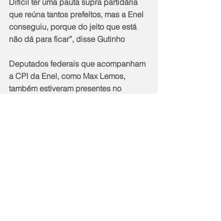
Difícil ter uma pauta supra partidária 
que reúna tantos prefeitos, mas a Enel 
conseguiu, porque do jeito que está 
não dá para ficar”, disse Gutinho
Deputados federais que acompanham 
a CPI da Enel, como Max Lemos, 
também estiveram presentes no 
encontro dos prefeitos. A reunião 
resultou em duas cartas de repúdio 
encaminhadas à Agência Nacional de 
Energia Elétrica e ao Ministério de 
Minas e Energia.  Nesta terça-feira 
(28), acontece na Assembleia 
Legislativa do Rio de Janeiro (Alerj) 
uma audiência pública com a Enel e a 
também distribuidora de energia Light, 
para discutir os casos de falta de 