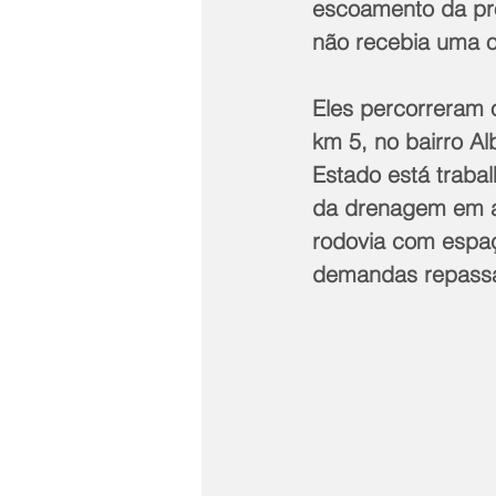
escoamento da pro
não recebia uma o
Eles percorreram o
km 5, no bairro A
Estado está trabal
da drenagem em a
rodovia com espaç
demandas repassad