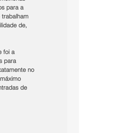
s para a 
o trabalham 
lidade de, 
foi a 
s para 
xatamente no 
o máximo 
ntradas de 