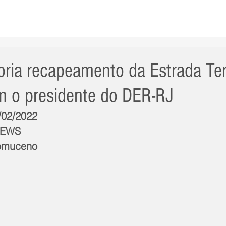
AS NOTÍCIAS
GERAL
CIDADE
POLÍTICA
INT
toria recapeamento da Estrada Ter
m o presidente do DER-RJ
0/02/2022
NEWS
pomuceno