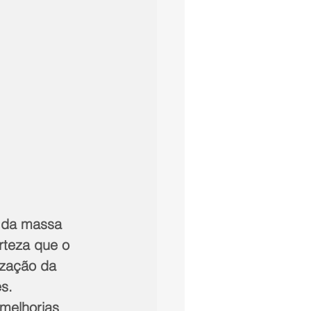
e da massa 
erteza que o 
ização da 
s. 
melhorias 