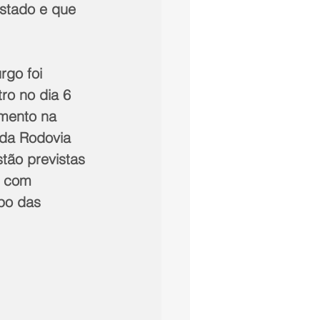
stado e que 
go foi 
ro no dia 6 
imento na 
 da Rodovia 
tão previstas 
, com 
po das 