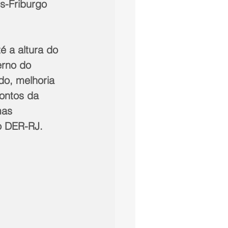
s-Friburgo 
é a altura do 
rno do 
do, melhoria 
ontos da 
mas 
o DER-RJ.