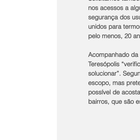
nos acessos a alg
segurança dos usuá
unidos para termo
pelo menos, 20 ano
Acompanhado da eq
Teresópolis “verif
solucionar”. Segu
escopo, mas prete
possível de acost
bairros, que são e