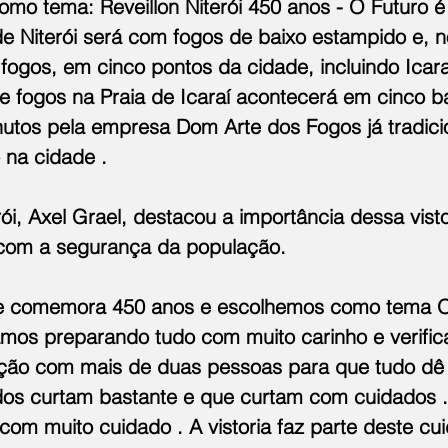
omo tema: Reveillon Niterói 450 anos - O Futuro é
e Niterói será com fogos de baixo estampido e, no
fogos, em cinco pontos da cidade, incluindo Icara
e fogos na Praia de Icaraí acontecerá em cinco ba
utos pela empresa Dom Arte dos Fogos já tradici
 na cidade .
rói, Axel Grael, destacou a importância dessa vist
 com a segurança da população.
de comemora 450 anos e escolhemos como tema O
mos preparando tudo com muito carinho e verific
ção com mais de duas pessoas para que tudo dê c
os curtam bastante e que curtam com cuidados .
 com muito cuidado . A vistoria faz parte deste cui