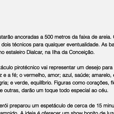
starão ancoradas a 500 metros da faixa de areia
 dois técnicos para qualquer eventualidade. As ba
 estaleiro Dialcar, na Ilha da Conceição.
áculo pirotécnico vai representar um desejo para
 e a fé; o vermelho, amor; azul, saúde; amarelo, en
gria; e verde, equilíbrio. Figuras como corações, fl
re outras, darão um toque todo especial ao céu.
iterói preparou um espetáculo de cerca de 15 min
tampido. A ideia é oferecer um show bonito de luz