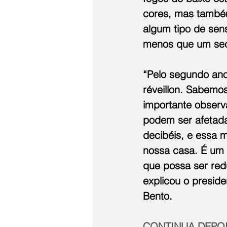
cores, mas também
algum tipo de sens
menos que um seca
“Pelo segundo ano
réveillon. Sabemo
importante observ
podem ser afetada
decibéis, e essa 
nossa casa. É um 
que possa ser red
explicou o preside
Bento.
CONTINUA DEPOI