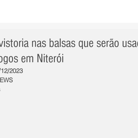
AS NOTÍCIAS
GERAL
CIDADE
POLÍTICA
INT
 vistoria nas balsas que serão us
ogos em Niterói
9/12/2023
NEWS
s