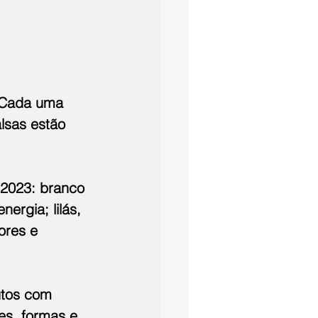
. Cada uma 
lsas estão 
 2023: branco 
ergia; lilás, 
ores e 
utos com 
es, formas e 