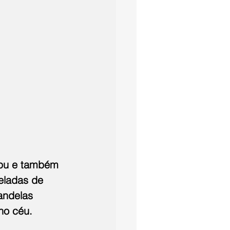
aipu e também 
eladas de 
andelas 
no céu.