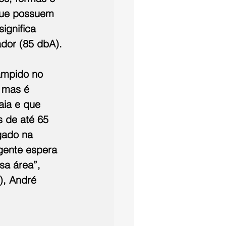
que possuem 
ignifica 
dor (85 dbA).
ampido no 
 mas é 
aia e que 
 de até 65 
gado na 
gente espera 
sa área”, 
), André 