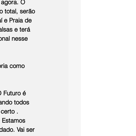
 agora. O 
 total, serão 
í e Praia de 
lsas e terá 
onal nesse 
oria como 
 Futuro é 
ando todos 
erto . 
 Estamos 
dado. Vai ser 