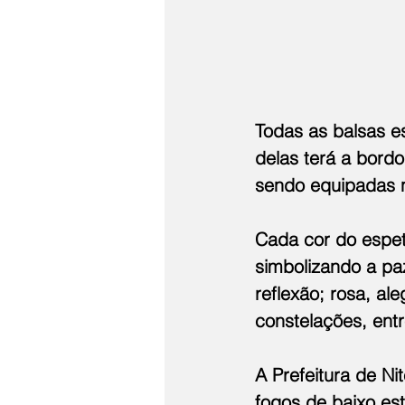
Todas as balsas e
delas terá a bordo
sendo equipadas no
Cada cor do espet
simbolizando a paz
reflexão; rosa, ale
constelações, ent
A Prefeitura de N
fogos de baixo es