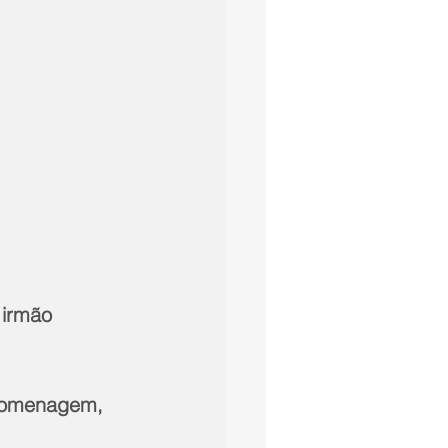
 irmão 
 homenagem, 
 