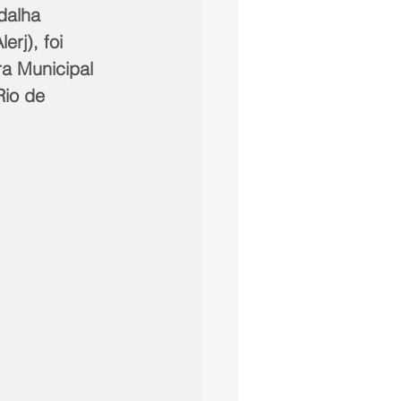
dalha 
rj), foi 
ra Municipal 
Rio de 