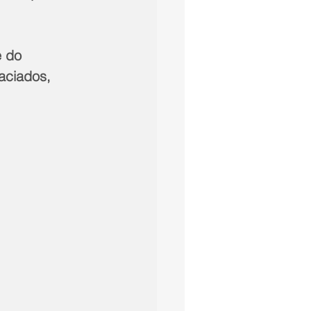
e do 
raciados, 