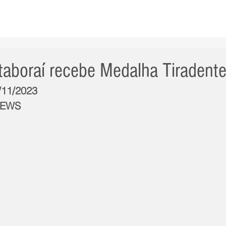
AS NOTÍCIAS
GERAL
CIDADE
POLÍTICA
INT
Itaboraí recebe Medalha Tiradent
8/11/2023
NEWS