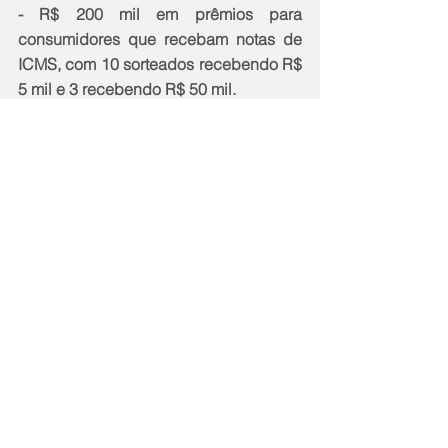
- R$ 200 mil em prêmios para 
consumidores que recebam notas de 
ICMS, com 10 sorteados recebendo R$ 
5 mil e 3 recebendo R$ 50 mil. 
- R$ 200 mil em prêmios para 
consumidores que recebam notas de 
ISS, com 10 sorteados recebendo R$ 5 
mil e 3 recebendo R$ 50 mil. 
- R$ 200 mil em prêmios para 
organizações sociais, com 2 sorteados 
recebendo R$ 50 mil e 5 sorteados 
recebendo R$ 20 mil.
--
Notícias