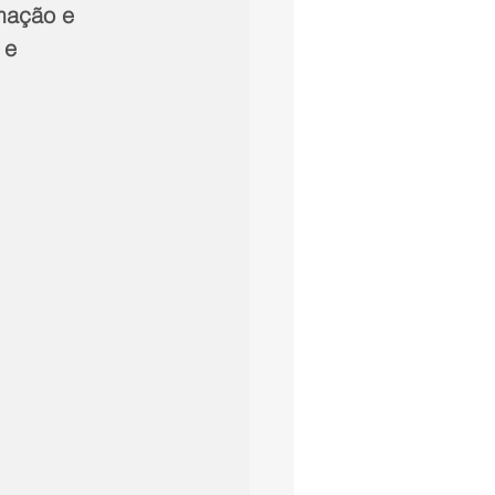
mação e 
 e 