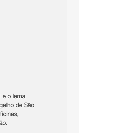
 e o lema 
ngelho de São 
icinas, 
ão.