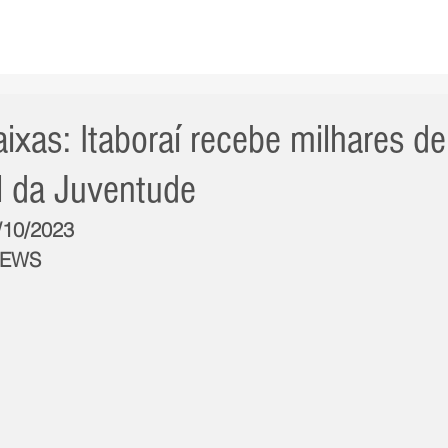
AS NOTÍCIAS
GERAL
CIDADE
POLÍTICA
INT
ixas: Itaboraí recebe milhares de 
l da Juventude
3/10/2023
NEWS