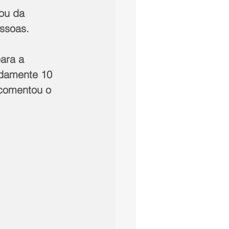
ou da 
ssoas.
ara a 
adamente 10 
 comentou o 