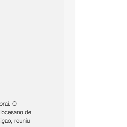
raí. O 
diocesano de 
ção, reuniu 