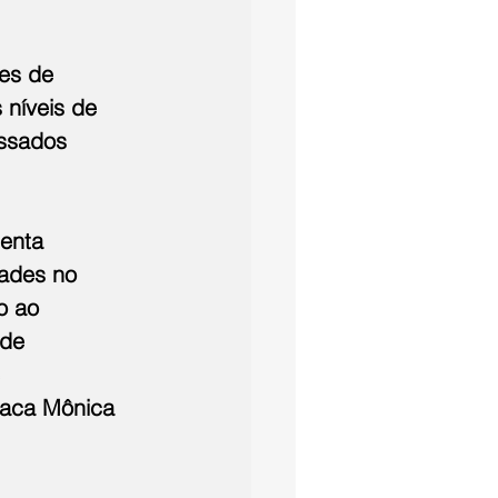
es de 
 níveis de 
essados 
enta 
ades no 
o ao 
 de 
 
taca Mônica 