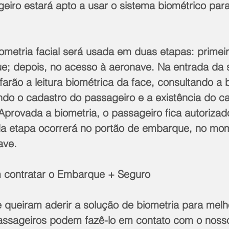
eiro estará apto a usar o sistema biométrico para
ometria facial será usada em duas etapas: primei
e; depois, no acesso à aeronave. Na entrada da s
arão a leitura biométrica da face, consultando a 
ndo o cadastro do passageiro e a existência do ca
provada a biometria, o passageiro fica autorizado
da etapa ocorrerá no portão de embarque, no mo
ave. 
 contratar o Embarque + Seguro 
 queiram aderir a solução de biometria para melh
assageiros podem fazê-lo em contato com o nosso