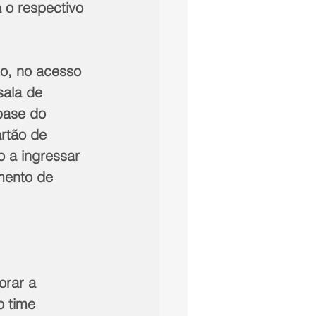
 o respectivo 
ro, no acesso 
ala de 
base do 
rtão de 
 a ingressar 
mento de 
orar a 
 time 