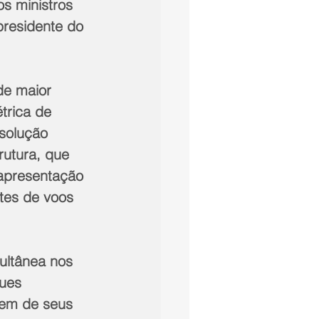
s ministros 
presidente do 
de maior 
trica de 
solução 
rutura, que 
 apresentação 
tes de voos 
ultânea nos 
ues 
gem de seus 