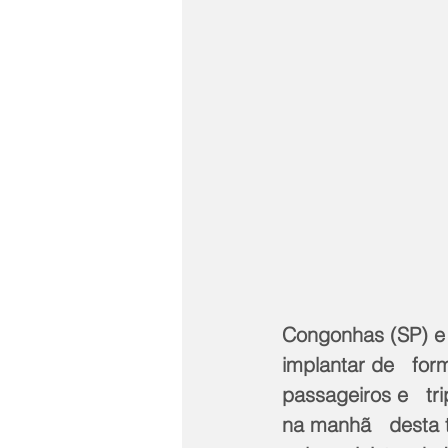
Congonhas (SP) e 
implantar de   for
passageiros e   tr
na manhã   desta t