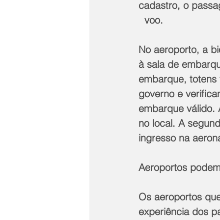
cadastro, o passag
  voo.  
No aeroporto, a bi
à sala de embarqu
embarque, totens f
governo e verifica
embarque válido. A
no local. A segun
ingresso na aeron
Aeroportos podem
Os aeroportos que
experiência dos p