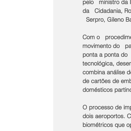
pelo   ministro d
da   Cidadania, Ro
  Serpro, Gileno B
Com o   procedime
movimento do   paí
ponta a ponta do
tecnológica, desen
combina análise d
de cartões de emb
domésticos partind
O processo de imp
dois aeroportos. 
biométricos que o